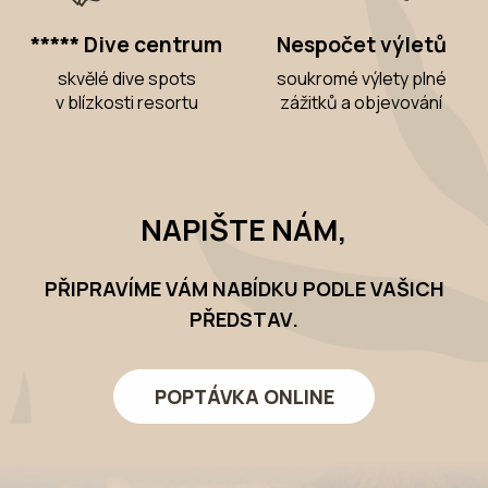
***** Dive centrum
Nespočet výletů
skvělé dive spots
soukromé výlety plné
v blízkosti resortu
zážitků a objevování
NAPIŠTE NÁM,
PŘIPRAVÍME VÁM NABÍDKU PODLE VAŠICH
PŘEDSTAV.
POPTÁVKA ONLINE