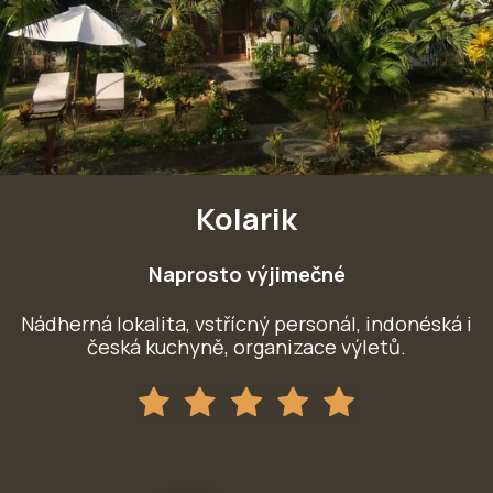
Kolarik
Naprosto výjimečné
Nádherná lokalita, vstřícný personál, indonéská i
česká kuchyně, organizace výletů.
a