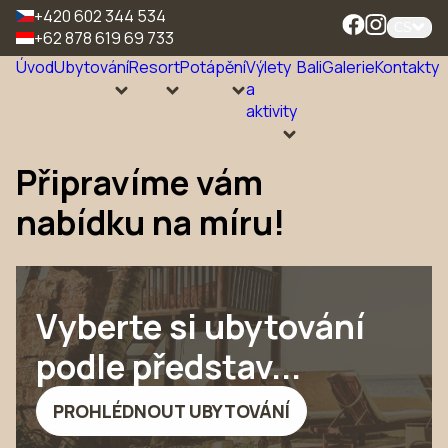
+420 602 344 534
CS
+62 878 619 69 733
Úvod
Ubytování
Resort
Potápění
Výlety
Bali
Galerie
Kontakty
a
aktivity
Připravíme vám
nabídku na míru!
Vyberte si ubytování
podle představ...
PROHLÉDNOUT UBYTOVÁNÍ