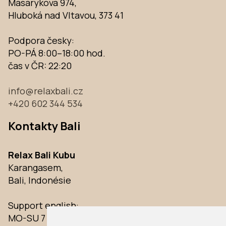
Masarykova 974,
Hluboká nad Vltavou, 373 41
Podpora česky:
PO-PÁ 8:00–18:00 hod.
čas v ČR:
22:20
info@relaxbali.cz
+420 602 344 534
Kontakty Bali
Relax Bali Kubu
Karangasem,
Bali, Indonésie
Support english:
MO-SU 7 am–10 pm