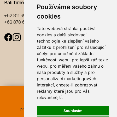
Bali time:
04:20
Používáme soubory
+62 811 39 39 733
cookies
+62 878 61 96 97 33
Tato webová stránka používá
cookies a další sledovací
technologie ke zlepšení vašeho
zážitku z prohlížení pro následující
účely:
pro umožnění základní
funkčnosti webu
,
pro lepší zážitek z
webu
,
pro měření vašeho zájmu o
naše produkty a služby a pro
personalizaci marketingových
interakcí
,
chcete-li zobrazovat
reklamy které jsou pro vás
REZERVACE
ONLINE
relevantnější
.
Příjezd
06 srp 2026
Souhlasím