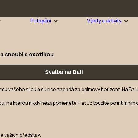
Potápění
Výlety a aktivity
ska snoubí s exotikou
Svatba na Bali
ytmu vašeho slibu a slunce zapadá za palmový horizont. Na Bali 
u, na kterou nikdy nezapomenete – ať už toužíte po intimním o
le vašich představ.