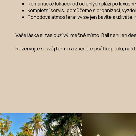
Romantické lokace: od odlehlých pláží po luxusní v
Kompletní servis: pomůžeme s organizací, výzdobou
Pohodová atmosféra: vy se jen bavíte a užíváte, 
Vaše láska si zaslouží výjimečné místo. Bali není jen de
Rezervujte si svůj termín a začněte psát kapitolu, na k