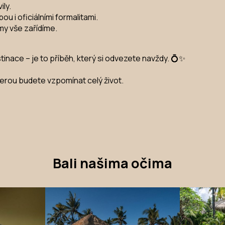
ily.
 i oficiálními formalitami.
my vše zařídíme.
stinace – je to příběh, který si odvezete navždy. 💍✨
terou budete vzpomínat celý život.
Bali našima očima