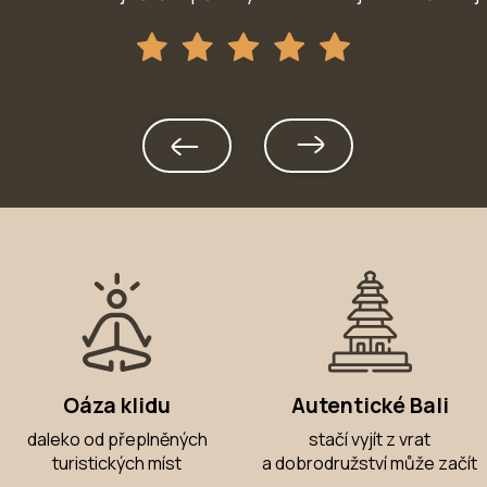
Oáza klidu
Autentické Bali
daleko od přeplněných
stačí vyjít z vrat
turistických míst
a dobrodružství může začít