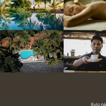
ect holiday
ool, open-air bathroom, excellent food
Bylo ná