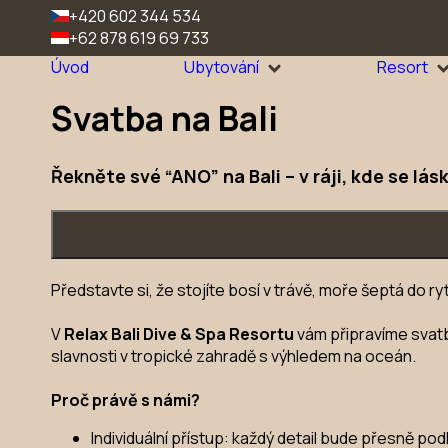
+420 602 344 534
+62 878 619 69 733
Úvod
Ubytování
Resort
Svatba na Bali
Řekněte své “ANO” na Bali – v ráji, kde se lá
Představte si, že stojíte bosí v trávě, moře šeptá do r
V
Relax Bali Dive & Spa Resortu
vám připravíme svatb
slavnosti v tropické zahradě s výhledem na oceán.
Proč právě s námi?
Individuální přístup: každý detail bude přesně pod