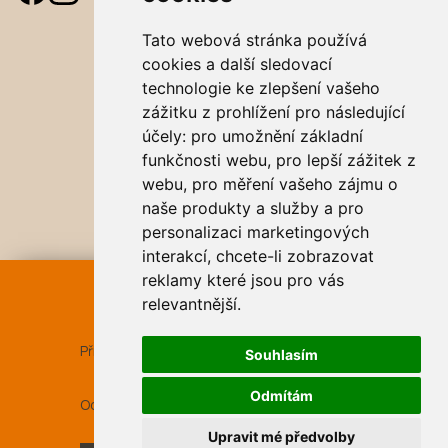
Tato webová stránka používá
cookies a další sledovací
technologie ke zlepšení vašeho
zážitku z prohlížení pro následující
účely:
pro umožnění základní
funkčnosti webu
,
pro lepší zážitek z
webu
,
pro měření vašeho zájmu o
naše produkty a služby a pro
personalizaci marketingových
interakcí
,
chcete-li zobrazovat
reklamy které jsou pro vás
REZERVACE
ONLINE
relevantnější
.
Příjezd
07 srp 2026
Souhlasím
Odmítám
Odjezd
08 srp 2026
Upravit mé předvolby