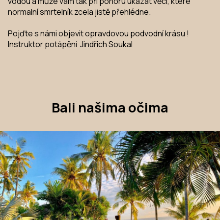
vodou a může vám tak při ponoru ukázat věci, které
normalní smrtelník zcela jistě přehlédne.
Pojďte s námi objevit opravdovou podvodní krásu !
Instruktor potápění Jindřich Soukal
Bali našima očima