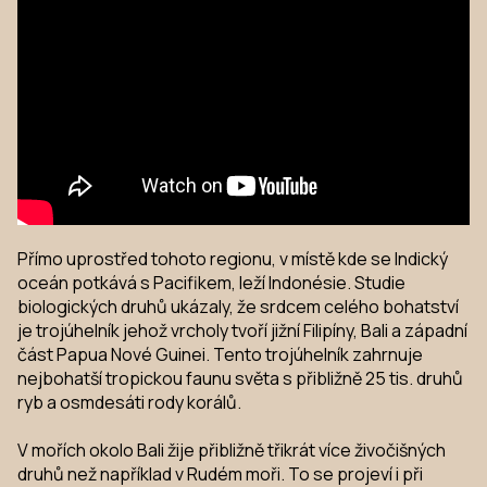
Přímo uprostřed tohoto regionu, v místě kde se Indický
oceán potkává s Pacifikem, leží Indonésie. Studie
biologických druhů ukázaly, že srdcem celého bohatství
je trojúhelník jehož vrcholy tvoří jižní Filipíny, Bali a západní
část Papua Nové Guinei. Tento trojúhelník zahrnuje
nejbohatší tropickou faunu světa s přibližně 25 tis. druhů
ryb a osmdesáti rody korálů.
V mořích okolo Bali žije přibližně třikrát více živočišných
druhů než například v Rudém moři. To se projeví i při