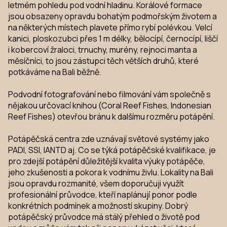
letmém pohledu pod vodní hladinu. Korálové formace
jsou obsazeny opravdu bohatým podmořským životem a
na některých místech plavete přímo rybí polévkou. Velcí
kanici, ploskozubci přes 1 m délky, bělocípí, černocípí, liščí
i kobercoví žraloci, trnuchy, murény, rejnoci manta a
měsíčníci, to jsou zástupci těch větších druhů, které
potkáváme na Bali běžně.
Podvodní fotografování nebo filmování vám společně s
nějakou určovací knihou (Coral Reef Fishes, Indonesian
Reef Fishes) otevřou bránu k dalšímu rozměru potápění.
Potápěčská centra zde uznávají světové systémy jako
PADI, SSI, IANTD aj. Co se týká potápěčské kvalifikace, je
pro zdejší potápění důležitější kvalita výuky potápěče,
jeho zkušenosti a pokora k vodnímu živlu. Lokality na Bali
jsou opravdu rozmanité, všem doporučuji využít
profesionální průvodce, kteří naplánují ponor podle
konkrétních podmínek a možností skupiny. Dobrý
potápěčský průvodce má stálý přehled o životě pod