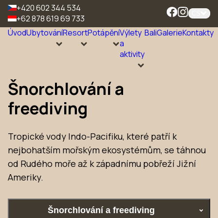
+420 602 344 534
CS
+62 878 619 69 733
Úvod
Ubytování
Resort
Potápění
Výlety
Bali
Galerie
Kontakty
a
aktivity
Šnorchlování a
freediving
Tropické vody Indo-Pacifiku, které patří k
nejbohatším mořským ekosystémům, se táhnou
od Rudého moře až k západnímu pobřeží Jižní
Ameriky.
Šnorchlování a freediving