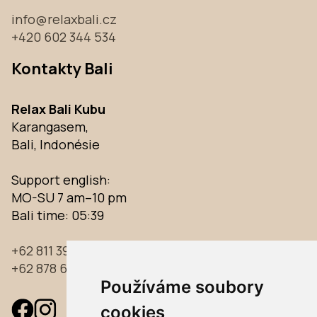
info@relaxbali.cz
+420 602 344 534
Kontakty Bali
Relax Bali Kubu
Karangasem,
Bali, Indonésie
Support english:
MO-SU 7 am–10 pm
Bali time:
05:39
+62 811 39 39 733
+62 878 61 96 97 33
Používáme soubory
cookies