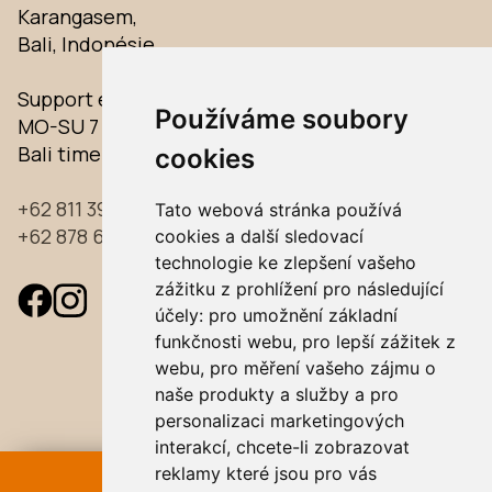
Karangasem,
Bali, Indonésie
Support english:
Používáme soubory
MO-SU 7 am–10 pm
Bali time:
14:54
cookies
+62 811 39 39 733
Tato webová stránka používá
+62 878 61 96 97 33
cookies a další sledovací
technologie ke zlepšení vašeho
zážitku z prohlížení pro následující
účely:
pro umožnění základní
funkčnosti webu
,
pro lepší zážitek z
webu
,
pro měření vašeho zájmu o
naše produkty a služby a pro
personalizaci marketingových
interakcí
,
chcete-li zobrazovat
reklamy které jsou pro vás