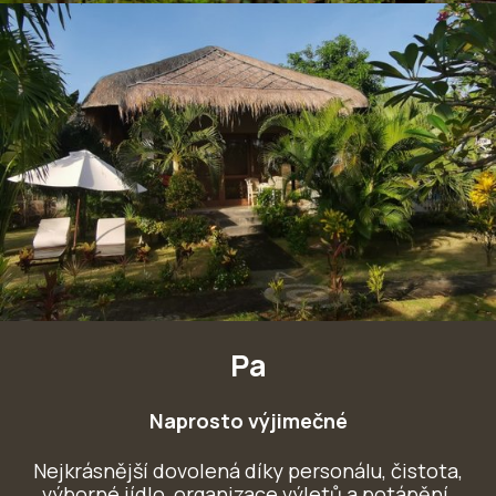
Pa
Naprosto výjimečné
Nejkrásnější dovolená díky personálu, čistota,
výborné jídlo, organizace výletů a potápění.
W