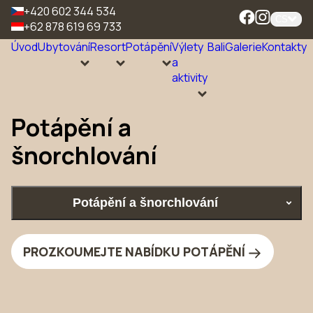
+420 602 344 534
CS
+62 878 619 69 733
Úvod
Ubytování
Resort
Potápění
Výlety
Bali
Galerie
Kontakty
a
aktivity
Potápění a
šnorchlování
Potápění a šnorchlování
PROZKOUMEJTE NABÍDKU POTÁPĚNÍ