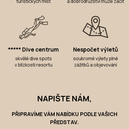
turistických míst
a dobrodružství může začít
***** Dive centrum
Nespočet výletů
skvělé dive spots
soukromé výlety plné
v blízkosti resortu
zážitků a objevování
NAPIŠTE NÁM,
PŘIPRAVÍME VÁM NABÍDKU PODLE VAŠICH
PŘEDSTAV.