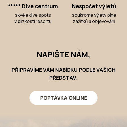
***** Dive centrum
Nespočet výletů
skvělé dive spots
soukromé výlety plné
v blízkosti resortu
zážitků a objevování
NAPIŠTE NÁM,
PŘIPRAVÍME VÁM NABÍDKU PODLE VAŠICH
PŘEDSTAV.
POPTÁVKA ONLINE