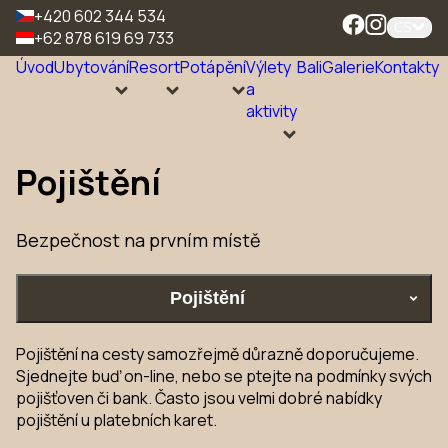
+420 602 344 534
CS
+62 878 619 69 733
Úvod
Ubytování
Resort
Potápění
Výlety
Bali
Galerie
Kontakty
a
aktivity
Pojištění
Bezpečnost na prvním místě
Pojištění
Pojištění na cesty samozřejmě důrazně doporučujeme.
Sjednejte buď on-line, nebo se ptejte na podmínky svých
pojišťoven či bank. Často jsou velmi dobré nabídky
pojištění u platebních karet.