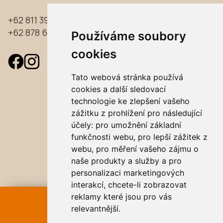
+62 811 39 39 733
+62 878 61 96 97 33
Používáme soubory
cookies
Tato webová stránka používá
cookies a další sledovací
technologie ke zlepšení vašeho
zážitku z prohlížení pro následující
účely:
pro umožnění základní
funkčnosti webu
,
pro lepší zážitek z
webu
,
pro měření vašeho zájmu o
naše produkty a služby a pro
personalizaci marketingových
interakcí
,
chcete-li zobrazovat
reklamy které jsou pro vás
REZERVACE
ONLINE
relevantnější
.