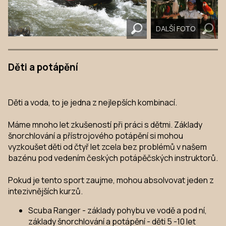
DALŠÍ FOTO
Děti a potápění
Děti a voda, to je jedna z nejlepších kombinací.
Máme mnoho let zkušeností při práci s dětmi. Základy
šnorchlování a přístrojového potápění si mohou
vyzkoušet děti od čtyř let zcela bez problémů v našem
bazénu pod vedením českých potápěčských instruktorů.
Pokud je tento sport zaujme, mohou absolvovat jeden z
intezivnějších kurzů.
Scuba Ranger - základy pohybu ve vodě a pod ní,
základy šnorchlování a potápění - děti 5 -10 let