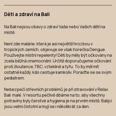
Děti a zdraví na Bali
Na Bali nejsou obavy o zdraví Vaše nebo Vašich dětí na
místě.
Není zde malárie, která je asi největší hrozbou v
tropických zemích, objevuje se však horečka Dengue.
Používejte místní repelenty! Děti by měly být očkovány na
zcela běžná onemocnění. Určitě doporučujeme očkování
proti žloutence,TBC, vzteklině a tyfu. To by měl mít
ostatně každý, kdo cestuje kamkoliv. Poraďte se se svým
pediatrem.
Nebezpečí střevních problémů je při stravování v Relax
Bali malé. V resortu pečlivě dbáme na to, aby všechny
potraviny byly čerstvé a hygiena je na prvním místě. Balijci
jsou velmi čistotní a myjí se i několikrát za den.