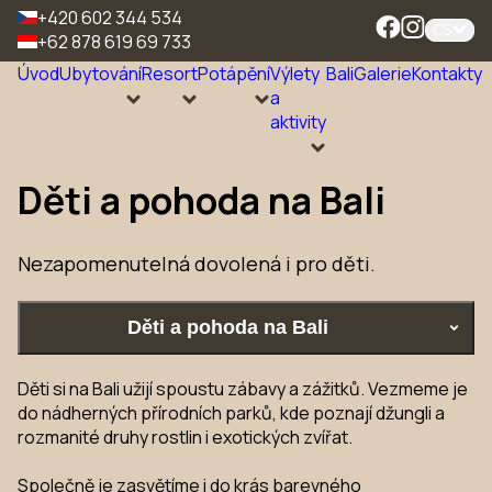
+420 602 344 534
CS
+62 878 619 69 733
Úvod
Ubytování
Resort
Potápění
Výlety
Bali
Galerie
Kontakty
a
aktivity
Děti a pohoda na Bali
Nezapomenutelná dovolená i pro děti.
Děti a pohoda na Bali
Děti si na Bali užijí spoustu zábavy a zážitků. Vezmeme je
do nádherných přírodních parků, kde poznají džungli a
rozmanité druhy rostlin i exotických zvířat.
Společně je zasvětíme i do krás barevného