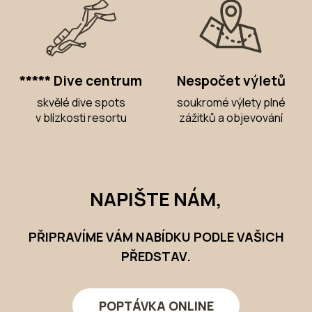
***** Dive centrum
Nespočet výletů
skvělé dive spots
soukromé výlety plné
v blízkosti resortu
zážitků a objevování
NAPIŠTE NÁM,
PŘIPRAVÍME VÁM NABÍDKU PODLE VAŠICH
PŘEDSTAV.
POPTÁVKA ONLINE