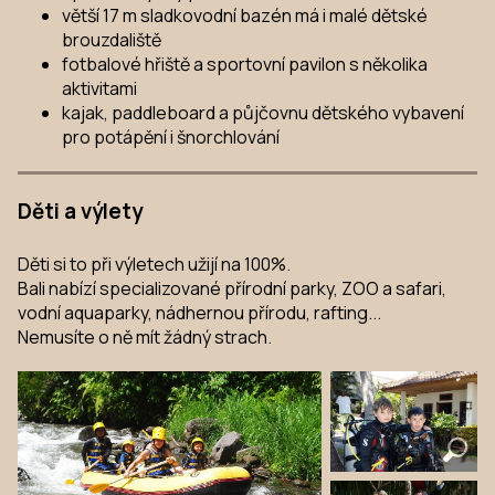
větší 17 m sladkovodní bazén má i malé dětské
brouzdaliště
fotbalové hřiště a sportovní pavilon s několika
aktivitami
kajak, paddleboard a půjčovnu dětského vybavení
pro potápění i šnorchlování
Děti a výlety
Děti si to při výletech užijí na 100%.
Bali nabízí specializované přírodní parky, ZOO a safari,
vodní aquaparky, nádhernou přírodu, rafting...
Nemusíte o ně mít žádný strach.