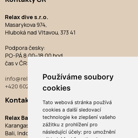
Relax dive s.r.o.
Masarykova 974,
Hluboká nad Vltavou, 373 41
Podpora česky:
PO-PÁ 8:00–18:00 hod.
čas v ČR:
11:04
Používáme soubory
info@relaxbali.cz
+420 602 344 534
cookies
Kontakty Bali
Tato webová stránka používá
cookies a další sledovací
technologie ke zlepšení vašeho
Relax Bali Kubu
zážitku z prohlížení pro
Karangasem,
následující účely:
pro umožnění
Bali, Indonésie