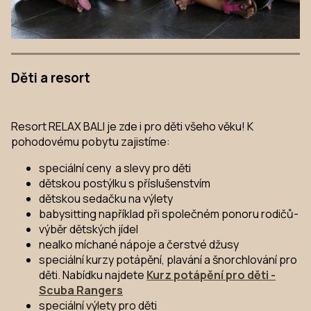
Děti a resort
Resort RELAX BALI je zde i pro děti všeho věku! K
pohodovému pobytu zajistíme:
speciální ceny a slevy pro děti
dětskou postýlku s příslušenstvím
dětskou sedačku na výlety
babysitting například při společném ponoru rodičů-
výběr dětských jídel
nealko míchané nápoje a čerstvé džusy
speciální kurzy potápění, plavání a šnorchlování pro
děti. Nabídku najdete
Kurz potápění pro děti -
Scuba Rangers
speciální výlety pro děti