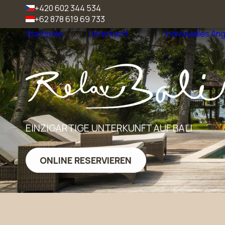
+420 602 344 534
+62 878 619 69 733
Startseite
Unterkunft
Individuelles An
Bali
EINZIGARTIGE UNTERKUNFT AUF BALI
ONLINE RESERVIEREN