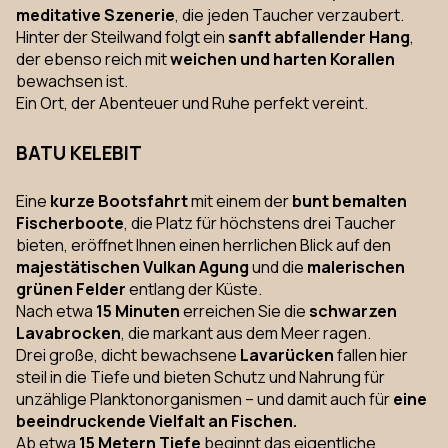
meditative Szenerie
, die jeden Taucher verzaubert.
Hinter der Steilwand folgt ein
sanft abfallender Hang
,
der ebenso reich mit
weichen und harten Korallen
bewachsen ist.
Ein Ort, der Abenteuer und Ruhe perfekt vereint.
BATU KELEBIT
Eine
kurze Bootsfahrt
mit einem der
bunt bemalten
Fischerboote
, die Platz für höchstens drei Taucher
bieten, eröffnet Ihnen einen herrlichen Blick auf den
majestätischen Vulkan Agung
und die
malerischen
grünen Felder
entlang der Küste.
Nach etwa
15 Minuten
erreichen Sie die
schwarzen
Lavabrocken
, die markant aus dem Meer ragen.
Drei große, dicht bewachsene
Lavarücken
fallen hier
steil in die Tiefe und bieten Schutz und Nahrung für
unzählige Planktonorganismen – und damit auch für
eine
beeindruckende Vielfalt an Fischen.
Ab etwa
15 Metern Tiefe
beginnt das eigentliche