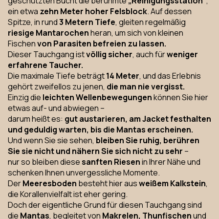
geschützten Bucht die berühmte
„Reinigungsstation“
,
ein etwa
zehn Meter hoher Felsblock
. Auf dessen
Spitze, in rund
3 Metern Tiefe
, gleiten regelmäßig
riesige Mantarochen
heran, um sich von kleinen
Fischen
von Parasiten befreien zu lassen.
Dieser Tauchgang ist
völlig sicher
, auch für
weniger
erfahrene Taucher.
Die maximale Tiefe beträgt
14 Meter
, und das Erlebnis
gehört zweifellos zu jenen,
die man nie vergisst.
Einzig die
leichten Wellenbewegungen
können Sie hier
etwas auf- und abwiegen –
darum heißt es:
gut austarieren, am Jacket festhalten
und geduldig warten, bis die Mantas erscheinen.
Und wenn Sie sie sehen,
bleiben Sie ruhig, berühren
Sie sie nicht und nähern Sie sich nicht zu sehr
–
nur so bleiben diese
sanften Riesen
in Ihrer Nähe und
schenken Ihnen unvergessliche Momente.
Der
Meeresboden
besteht hier aus
weißem Kalkstein
,
die Korallenvielfalt ist eher gering.
Doch der eigentliche Grund für diesen Tauchgang sind
die
Mantas
, begleitet von
Makrelen, Thunfischen
und