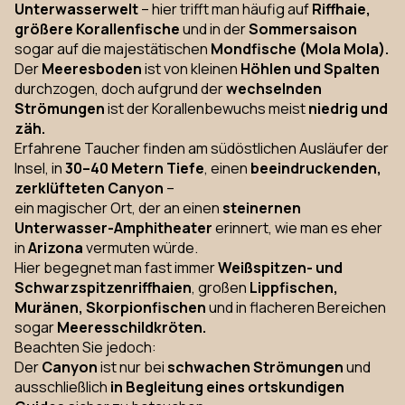
Unterwasserwelt
– hier trifft man häufig auf
Riffhaie,
größere Korallenfische
und in der
Sommersaison
sogar auf die majestätischen
Mondfische (Mola Mola).
Der
Meeresboden
ist von kleinen
Höhlen und Spalten
durchzogen, doch aufgrund der
wechselnden
Strömungen
ist der Korallenbewuchs meist
niedrig und
zäh.
Erfahrene Taucher finden am südöstlichen Ausläufer der
Insel, in
30–40 Metern Tiefe
, einen
beeindruckenden,
zerklüfteten Canyon
–
ein magischer Ort, der an einen
steinernen
Unterwasser-Amphitheater
erinnert, wie man es eher
in
Arizona
vermuten würde.
Hier begegnet man fast immer
Weißspitzen- und
Schwarzspitzenriffhaien
, großen
Lippfischen,
Muränen, Skorpionfischen
und in flacheren Bereichen
sogar
Meeresschildkröten.
Beachten Sie jedoch:
Der
Canyon
ist nur bei
schwachen Strömungen
und
ausschließlich
in Begleitung eines ortskundigen