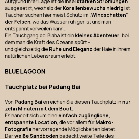
Aufgrund ihrer Lage ist die Insel
starken Strömungen
ausgesetzt, weshalb der
Korallenbewuchs niedrig
ist.
Taucher suchen hier meist Schutz im
„Windschatten“
der Felsen
, wo das Wasser ruhiger ist und man
entspannt verweilen kann.
Ein Tauchgang bei Biaha ist ein
kleines Abenteuer
, bei
dem man die Kraft des Ozeans spürt –
und gleichzeitig die
Ruhe und Eleganz
der Haie in ihrem
natürlichen Lebensraum erlebt.
BLUE LAGOON
Tauchplatz bei Padang Bai
Von
Padang Bai
erreichen Sie diesen Tauchplatz in
nur
zehn Minuten mit dem Boot.
Es handelt sich um eine
einfach zugängliche,
entspannte Location
, die vor allem für
Makro-
Fotografie
hervorragende Möglichkeiten bietet.
Der
weiße Sandboden
bedeckt weite Teile des