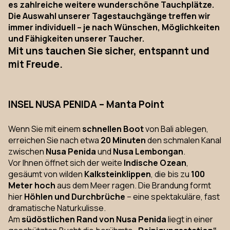
es zahlreiche weitere wunderschöne Tauchplätze.
Die Auswahl unserer Tagestauchgänge treffen wir
immer individuell – je nach Wünschen, Möglichkeiten
und Fähigkeiten unserer Taucher.
Mit uns tauchen Sie sicher, entspannt und
mit Freude.
INSEL NUSA PENIDA – Manta Point
Wenn Sie mit einem
schnellen Boot
von Bali ablegen,
erreichen Sie nach etwa
20 Minuten
den schmalen Kanal
zwischen
Nusa Penida
und
Nusa Lembongan
.
Vor Ihnen öffnet sich der weite
Indische Ozean
,
gesäumt von wilden
Kalksteinklippen
, die bis zu
100
Meter hoch
aus dem Meer ragen. Die Brandung formt
hier
Höhlen und Durchbrüche
– eine spektakuläre, fast
dramatische Naturkulisse.
Am
südöstlichen Rand von Nusa Penida
liegt in einer