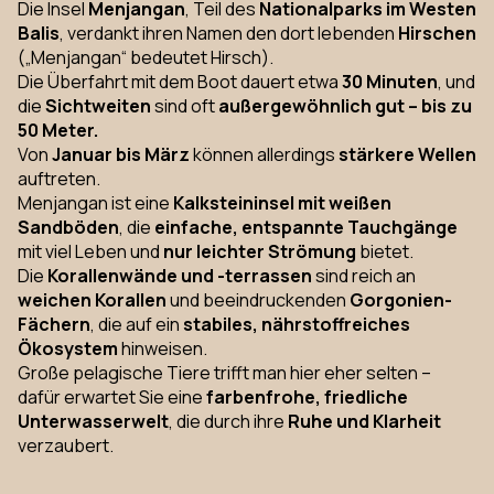
Die Insel
Menjangan
, Teil des
Nationalparks im Westen
Balis
, verdankt ihren Namen den dort lebenden
Hirschen
(„Menjangan“ bedeutet Hirsch).
Die Überfahrt mit dem Boot dauert etwa
30 Minuten
, und
die
Sichtweiten
sind oft
außergewöhnlich gut – bis zu
50 Meter.
Von
Januar bis März
können allerdings
stärkere Wellen
auftreten.
Menjangan ist eine
Kalksteininsel mit weißen
Sandböden
, die
einfache, entspannte Tauchgänge
mit viel Leben und
nur leichter Strömung
bietet.
Die
Korallenwände und -terrassen
sind reich an
weichen Korallen
und beeindruckenden
Gorgonien-
Fächern
, die auf ein
stabiles, nährstoffreiches
Ökosystem
hinweisen.
Große pelagische Tiere trifft man hier eher selten –
dafür erwartet Sie eine
farbenfrohe, friedliche
Unterwasserwelt
, die durch ihre
Ruhe und Klarheit
verzaubert.