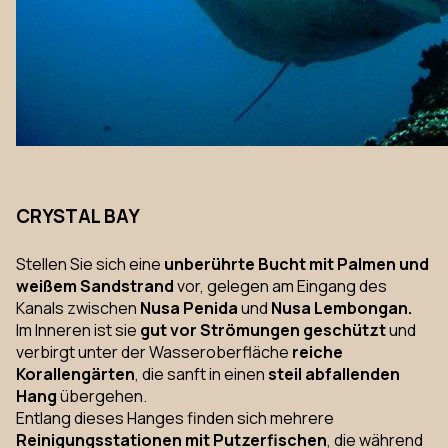
CRYSTAL BAY
Stellen Sie sich eine
unberührte Bucht mit Palmen und
weißem Sandstrand
vor, gelegen am Eingang des
Kanals zwischen
Nusa Penida
und
Nusa Lembongan.
Im Inneren ist sie
gut vor Strömungen geschützt
und
verbirgt unter der Wasseroberfläche
reiche
Korallengärten
, die sanft in einen
steil abfallenden
Hang
übergehen.
Entlang dieses Hanges finden sich mehrere
Reinigungsstationen mit Putzerfischen
, die während