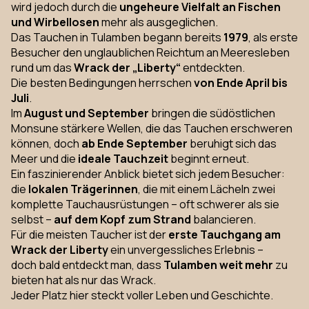
wird jedoch durch die
ungeheure Vielfalt an Fischen
und Wirbellosen
mehr als ausgeglichen.
Das Tauchen in Tulamben begann bereits
1979
, als erste
Besucher den unglaublichen Reichtum an Meeresleben
rund um das
Wrack der „Liberty“
entdeckten.
Die besten Bedingungen herrschen
von Ende April bis
Juli
.
Im
August und September
bringen die südöstlichen
Monsune stärkere Wellen, die das Tauchen erschweren
können, doch
ab Ende September
beruhigt sich das
Meer und die
ideale Tauchzeit
beginnt erneut.
Ein faszinierender Anblick bietet sich jedem Besucher:
die
lokalen Trägerinnen
, die mit einem Lächeln zwei
komplette Tauchausrüstungen – oft schwerer als sie
selbst –
auf dem Kopf zum Strand
balancieren.
Für die meisten Taucher ist der
erste Tauchgang am
Wrack der Liberty
ein unvergessliches Erlebnis –
doch bald entdeckt man, dass
Tulamben weit mehr
zu
bieten hat als nur das Wrack.
Jeder Platz hier steckt voller Leben und Geschichte.