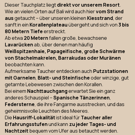
Dieser Tauchplatz liegt
direkt vor unserem Resort
.
Wie an vielen Orten auf Bali wird auch hier
vom Strand
aus
getaucht – über unseren kleinen
Kiesstrand
, der
sanft in ein
Korallenplateau
übergeht und sich von
3 bis
80 Metern Tiefe
erstreckt.
Ab etwa
20 Metern
fallen große, bewachsene
Lavarücken
ab, über denen man häufig
Weißspitzenhaie, Papageifische, große Schwärme
von Stachelmakrelen, Barrakudas oder Muränen
beobachten kann.
Aufmerksame Taucher entdecken auch
Putzstationen
mit Garnelen
,
Blatt- und Steinfische
oder winzige, gut
getarnte Lebewesen zwischen den Korallen.
Bei einem
Nachttauchgang
erwartet Sie ein ganz
anderes Schauspiel –
Spanische Tänzerinnen
,
Federsterne
, die ihre Fangarme ausstrecken, und das
geheimnisvolle Leuchten des Meeres.
Die
Hausriff-Lokalität
ist ideal für
Taucher aller
Erfahrungsstufen
und kann
zu jeder Tages- und
Nachtzeit
bequem vom Ufer aus betaucht werden.