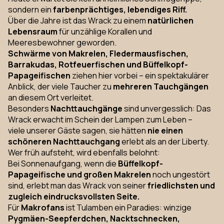
sondern ein
farbenprächtiges, lebendiges Riff.
Über die Jahre ist das Wrack zu einem
natürlichen
Lebensraum
für unzählige Korallen und
Meeresbewohner geworden.
Schwärme von Makrelen, Fledermausfischen,
Barrakudas, Rotfeuerfischen und Büffelkopf-
Papageifischen
ziehen hier vorbei – ein spektakulärer
Anblick, der viele Taucher zu
mehreren Tauchgängen
an diesem Ort verleitet.
Besonders
Nachttauchgänge
sind unvergesslich: Das
Wrack erwacht im Schein der Lampen zum Leben –
viele unserer Gäste sagen, sie hätten
nie einen
schöneren Nachttauchgang
erlebt als an der Liberty.
Wer früh aufsteht, wird ebenfalls belohnt:
Bei Sonnenaufgang, wenn die
Büffelkopf-
Papageifische und großen Makrelen
noch ungestört
sind, erlebt man das Wrack von seiner
friedlichsten und
zugleich eindrucksvollsten Seite.
Für
Makrofans
ist Tulamben ein Paradies: winzige
Pygmäen-Seepferdchen, Nacktschnecken,