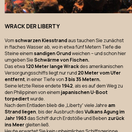
WRACK DER LIBERTY
Vom
schwarzen Kiesstrand
aus tauchen Sie zunächst
in flaches Wasser ab, wo in etwa fünf Metern Tiefe die
Steine einem
sandigen Grund
weichen – und schon hier
umgeben Sie
Schwärme von Fischen.
Das etwa
120 Meter lange Wrack
des amerikanischen
Versorgungsschiffs liegt nur rund
20 Meter vom Ufer
entfernt
, in einer Tiefe von
3 bis 35 Metern.
Seine letzte Reise endete
1942
, als es auf dem Weg zu
den Philippinen von einem
japanischen U-Boot
torpediert
wurde.
Nach dem Entladen blieb die „Liberty“ viele Jahre
am
Strand liegen
, bis der Ausbruch des
Vulkans Agung im
Jahr 1963
das Schiff durch Erdstöße und Beben
zurück
ins Meer
gleiten ließ.
Heute erwartet Sie kein unheimliches Schiffsgerippe,