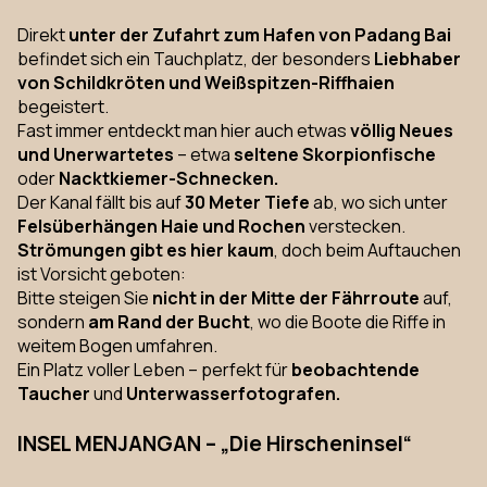
Direkt
unter der Zufahrt zum Hafen von Padang Bai
befindet sich ein Tauchplatz, der besonders
Liebhaber
von Schildkröten und Weißspitzen-Riffhaien
begeistert.
Fast immer entdeckt man hier auch etwas
völlig Neues
und Unerwartetes
– etwa
seltene Skorpionfische
oder
Nacktkiemer-Schnecken.
Der Kanal fällt bis auf
30 Meter Tiefe
ab, wo sich unter
Felsüberhängen Haie und Rochen
verstecken.
Strömungen gibt es hier kaum
, doch beim Auftauchen
ist Vorsicht geboten:
Bitte steigen Sie
nicht in der Mitte der Fährroute
auf,
sondern
am Rand der Bucht
, wo die Boote die Riffe in
weitem Bogen umfahren.
Ein Platz voller Leben – perfekt für
beobachtende
Taucher
und
Unterwasserfotografen.
INSEL MENJANGAN – „Die Hirscheninsel“