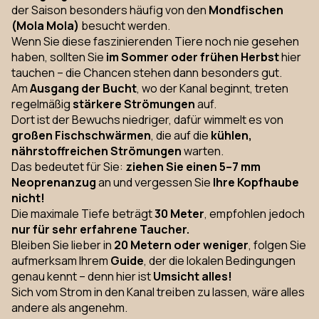
der Saison besonders häufig von den
Mondfischen
(Mola Mola)
besucht werden.
Wenn Sie diese faszinierenden Tiere noch nie gesehen
haben, sollten Sie
im Sommer oder frühen Herbst
hier
tauchen – die Chancen stehen dann besonders gut.
Am
Ausgang der Bucht
, wo der Kanal beginnt, treten
regelmäßig
stärkere Strömungen
auf.
Dort ist der Bewuchs niedriger, dafür wimmelt es von
großen Fischschwärmen
, die auf die
kühlen,
nährstoffreichen Strömungen
warten.
Das bedeutet für Sie:
ziehen Sie einen 5–7 mm
Neoprenanzug
an und vergessen Sie
Ihre Kopfhaube
nicht!
Die maximale Tiefe beträgt
30 Meter
, empfohlen jedoch
nur für sehr erfahrene Taucher.
Bleiben Sie lieber in
20 Metern oder weniger
, folgen Sie
aufmerksam Ihrem
Guide
, der die lokalen Bedingungen
genau kennt – denn hier ist
Umsicht alles!
Sich vom Strom in den Kanal treiben zu lassen, wäre alles
andere als angenehm.