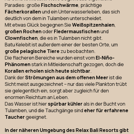
Paradies: große
Fischschwärme
, prächtige
Fächerkorallen
und ein Unterwasserleben, das sich
deutlich von dem in Tulamben unterscheidet.
Mit etwas Glück begegnen Sie
Weißspitzenhaien
,
großen Rochen
oder
Fledermausfischen
und
Clownfischen
, die es in Tulamben nicht gibt.
Batu Kelebit ist außerdem einer der besten Orte, um
große pelagische Tiere
zu beobachten.
Die flacheren Bereiche wurden einst vom
El-Niño-
Phänomen
stark in Mitleidenschaft gezogen, doch die
Korallen erholen sich heute sichtbar
.
Dank der
Strömungen aus dem offenen Meer
ist die
Sicht meist ausgezeichnet – nur das viele Plankton trübt
sie gelegentlich ein, sorgt aber zugleich für den
enormen Reichtum an Leben.
Das Wasser ist hier
spürbar kühler
als in der Bucht von
Tulamben, und die Tauchgänge sind
eher für erfahrene
Taucher
geeignet.
In der näheren Umgebung des Relax Bali Resorts gibt