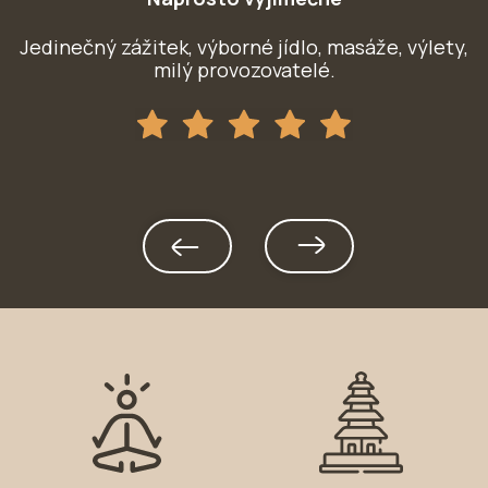
Jedinečný zážitek, výborné jídlo, masáže, výlety,
milý provozovatelé.