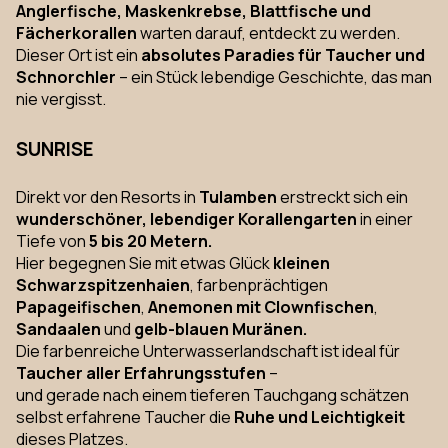
Anglerfische, Maskenkrebse, Blattfische und
Fächerkorallen
warten darauf, entdeckt zu werden.
Dieser Ort ist ein
absolutes Paradies für Taucher und
Schnorchler
– ein Stück lebendige Geschichte, das man
nie vergisst.
SUNRISE
Direkt vor den Resorts in
Tulamben
erstreckt sich ein
wunderschöner, lebendiger Korallengarten
in einer
Tiefe von
5 bis 20 Metern.
Hier begegnen Sie mit etwas Glück
kleinen
Schwarzspitzenhaien
, farbenprächtigen
Papageifischen
,
Anemonen mit Clownfischen
,
Sandaalen
und
gelb-blauen Muränen.
Die farbenreiche Unterwasserlandschaft ist ideal für
Taucher aller Erfahrungsstufen
–
und gerade nach einem tieferen Tauchgang schätzen
selbst erfahrene Taucher die
Ruhe und Leichtigkeit
dieses Platzes.