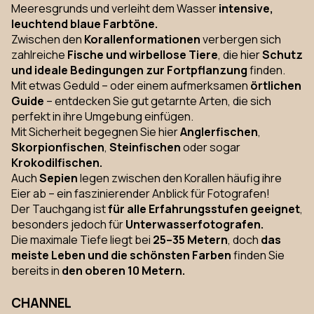
Meeresgrunds und verleiht dem Wasser
intensive,
leuchtend blaue Farbtöne.
Zwischen den
Korallenformationen
verbergen sich
zahlreiche
Fische und wirbellose Tiere
, die hier
Schutz
und ideale Bedingungen zur Fortpflanzung
finden.
Mit etwas Geduld – oder einem aufmerksamen
örtlichen
Guide
– entdecken Sie gut getarnte Arten, die sich
perfekt in ihre Umgebung einfügen.
Mit Sicherheit begegnen Sie hier
Anglerfischen
,
Skorpionfischen
,
Steinfischen
oder sogar
Krokodilfischen.
Auch
Sepien
legen zwischen den Korallen häufig ihre
Eier ab – ein faszinierender Anblick für Fotografen!
Der Tauchgang ist
für alle Erfahrungsstufen geeignet
,
besonders jedoch für
Unterwasserfotografen.
Die maximale Tiefe liegt bei
25–35 Metern
, doch
das
meiste Leben und die schönsten Farben
finden Sie
bereits in
den oberen 10 Metern.
CHANNEL