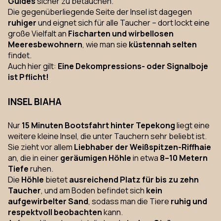
Guides
sicher zu betauchen.
Die gegenüberliegende Seite der Insel ist dagegen
ruhiger
und eignet sich für alle Taucher – dort lockt eine
große Vielfalt an
Fischarten und wirbellosen
Meeresbewohnern
, wie man sie
küstennah selten
findet.
Auch hier gilt:
Eine Dekompressions- oder Signalboje
ist Pflicht!
INSEL BIAHA
Nur
15 Minuten Bootsfahrt hinter Tepekong
liegt eine
weitere kleine Insel, die unter Tauchern sehr beliebt ist.
Sie zieht vor allem
Liebhaber der Weißspitzen-Riffhaie
an, die in einer
geräumigen Höhle
in etwa
8–10 Metern
Tiefe
ruhen.
Die
Höhle
bietet
ausreichend Platz für bis zu zehn
Taucher
, und am Boden befindet sich
kein
aufgewirbelter Sand
, sodass man die Tiere
ruhig und
respektvoll beobachten
kann.