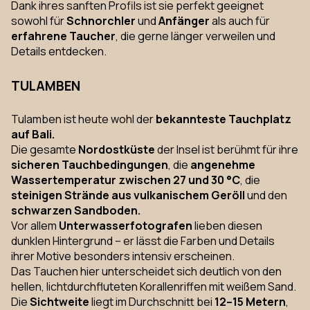
Dank ihres sanften Profils ist sie perfekt geeignet
sowohl für
Schnorchler
und
Anfänger
als auch für
erfahrene Taucher
, die gerne länger verweilen und
Details entdecken.
TULAMBEN
Tulamben ist heute wohl der
bekannteste Tauchplatz
auf Bali.
Die gesamte
Nordostküste
der Insel ist berühmt für ihre
sicheren Tauchbedingungen
, die
angenehme
Wassertemperatur zwischen 27 und 30 °C
, die
steinigen Strände aus vulkanischem Geröll
und den
schwarzen Sandboden.
Vor allem
Unterwasserfotografen
lieben diesen
dunklen Hintergrund – er lässt die Farben und Details
ihrer Motive besonders intensiv erscheinen.
Das Tauchen hier unterscheidet sich deutlich von den
hellen, lichtdurchfluteten Korallenriffen mit weißem Sand.
Die
Sichtweite
liegt im Durchschnitt bei
12–15 Metern
,