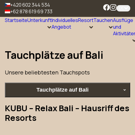
+420 602 344 534
DE
+62 878 619 69 733
Startseite
Unterkunft
Individuelles
Resort
Tauchen
Ausflüge
Angebot
und
Aktivitäte
Tauchplätze auf Bali
Unsere beliebtesten Tauchspots
Tauchplätze auf Bali
KUBU – Relax Bali – Hausriff des
Resorts