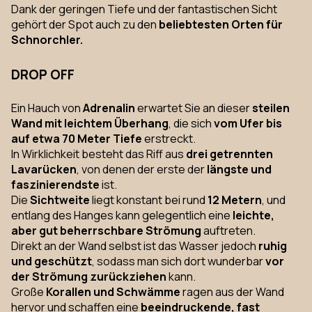
Dank der geringen Tiefe und der fantastischen Sicht
gehört der Spot auch zu den
beliebtesten Orten für
Schnorchler.
DROP OFF
Ein Hauch von
Adrenalin
erwartet Sie an dieser
steilen
Wand mit leichtem Überhang
, die sich
vom Ufer bis
auf etwa 70 Meter Tiefe
erstreckt.
In Wirklichkeit besteht das Riff aus
drei getrennten
Lavarücken
, von denen der erste der
längste und
faszinierendste
ist.
Die
Sichtweite
liegt konstant bei rund
12 Metern
, und
entlang des Hanges kann gelegentlich eine
leichte,
aber gut beherrschbare Strömung
auftreten.
Direkt an der Wand selbst ist das Wasser jedoch
ruhig
und geschützt
, sodass man sich dort wunderbar
vor
der Strömung zurückziehen
kann.
Große
Korallen und Schwämme
ragen aus der Wand
hervor und schaffen eine
beeindruckende, fast