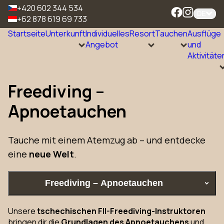
+420 602 344 534
DE
+62 878 619 69 733
Startseite
Unterkunft
Individuelles
Resort
Tauchen
Ausflüge
Angebot
und
Aktivitäte
Freediving –
Apnoetauchen
Tauche mit einem Atemzug ab – und entdecke
eine
neue Welt
.
Freediving – Apnoetauchen
Unsere
tschechischen FII-Freediving-Instruktoren
bringen dir die
Grundlagen des Apnoetauchens
und