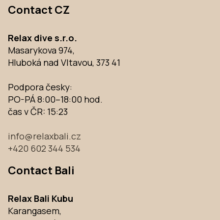
Contact CZ
Relax dive s.r.o.
Masarykova 974,
Hluboká nad Vltavou, 373 41
Podpora česky:
PO-PÁ 8:00–18:00 hod.
čas v ČR:
15:23
info@relaxbali.cz
+420 602 344 534
Contact Bali
Relax Bali Kubu
Karangasem,