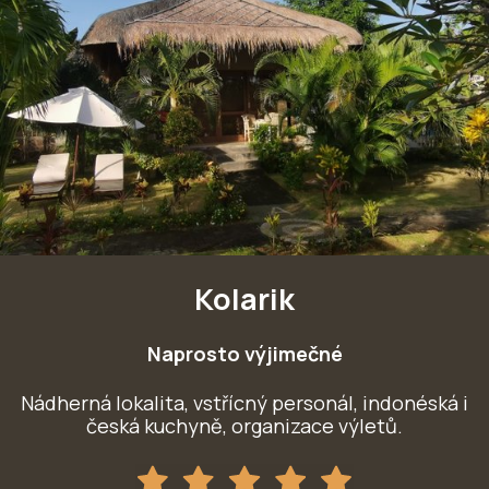
Kolarik
Naprosto výjimečné
Nádherná lokalita, vstřícný personál, indonéská i
česká kuchyně, organizace výletů.