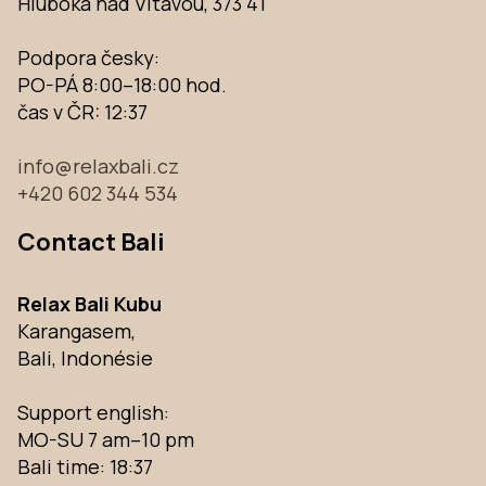
Hluboká nad Vltavou, 373 41
Podpora česky:
PO-PÁ 8:00–18:00 hod.
čas v ČR:
12:37
info@relaxbali.cz
+420 602 344 534
Contact Bali
Relax Bali Kubu
Karangasem,
Bali, Indonésie
Support english:
MO-SU 7 am–10 pm
Bali time:
18:37