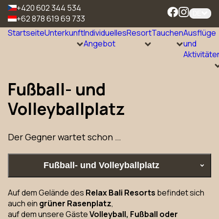
+420 602 344 534
DE
+62 878 619 69 733
Startseite
Unterkunft
Individuelles
Resort
Tauchen
Ausflüge
Angebot
und
Aktivitäte
Fußball- und
Volleyballplatz
Der Gegner wartet schon …
Fußball- und Volleyballplatz
Auf dem Gelände des
Relax Bali Resorts
befindet sich
auch ein
grüner Rasenplatz
,
auf dem unsere Gäste
Volleyball, Fußball oder