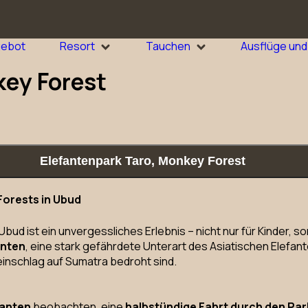
gebot
Resort
Tauchen
Ausflüge und 
key Forest
Elefantenpark Taro, Monkey Forest
orests in Ubud
Ubud ist ein unvergessliches Erlebnis – nicht nur für Kinder
anten
, eine stark gefährdete Unterart des Asiatischen Elefant
einschlag auf Sumatra bedroht sind.
fanten
beobachten, eine
halbstündige Fahrt durch den Par