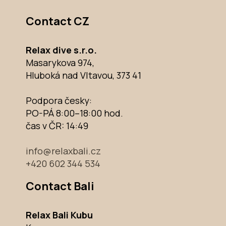
Contact CZ
Relax dive s.r.o.
Masarykova 974,
Hluboká nad Vltavou, 373 41
Podpora česky:
PO-PÁ 8:00–18:00 hod.
čas v ČR:
14:49
info@relaxbali.cz
+420 602 344 534
Contact Bali
Relax Bali Kubu