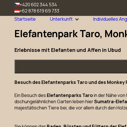
+420 602 344 534
+62 878 619 69 733
Startseite
Unterkunft
Individuelles An
Elefantenpark Taro, Mon
Erlebnisse mit Elefanten und Affen in Ubud
Besuch des Elefantenparks Taro und des Monkey F
Ein Besuch des
Elefantenparks Taro
in der Nähe von 
dschungelähnlichen Garten leben hier
Sumatra-Elef
majestätischen Tiere bei, die vor allem durch den Holz
Sie können das
Baden, Bürsten und Füttern der Ele