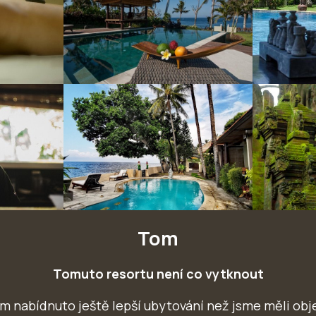
Tom
Tomuto resortu není co vytknout
m nabídnuto ještě lepší ubytování než jsme měli ob