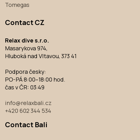
Tomegas
Contact CZ
Relax dive s.r.o.
Masarykova 974,
Hluboká nad Vltavou, 373 41
Podpora česky:
PO-PÁ 8:00–18:00 hod.
čas v ČR:
03:49
info@relaxbali.cz
+420 602 344 534
Contact Bali