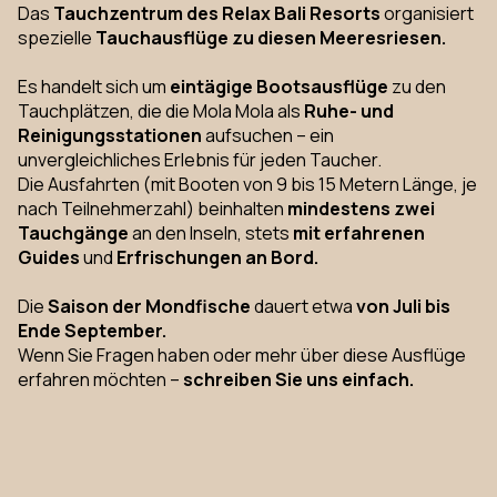
Das
Tauchzentrum des Relax Bali Resorts
organisiert
spezielle
Tauchausflüge zu diesen Meeresriesen.
Es handelt sich um
eintägige Bootsausflüge
zu den
Tauchplätzen, die die Mola Mola als
Ruhe- und
Reinigungsstationen
aufsuchen – ein
unvergleichliches Erlebnis für jeden Taucher.
Die Ausfahrten (mit Booten von 9 bis 15 Metern Länge, je
nach Teilnehmerzahl) beinhalten
mindestens zwei
Tauchgänge
an den Inseln, stets
mit erfahrenen
Guides
und
Erfrischungen an Bord.
Die
Saison der Mondfische
dauert etwa
von Juli bis
Ende September.
Wenn Sie Fragen haben oder mehr über diese Ausflüge
erfahren möchten –
schreiben Sie uns einfach.