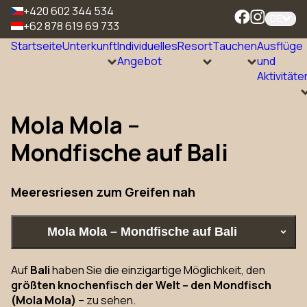
+420 602 344 534
DE
+62 878 619 69 733
Startseite
Unterkunft
Individuelles
Resort
Tauchen
Ausflüge
Angebot
und
Aktivitäte
Mola Mola –
Mondfische auf Bali
Meeresriesen zum Greifen nah
Mola Mola – Mondfische auf Bali
Auf
Bali
haben Sie die einzigartige Möglichkeit, den
größten knochenfisch der Welt – den Mondfisch
(Mola Mola)
– zu sehen.