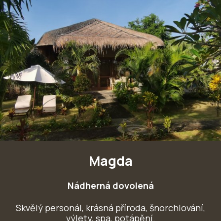
Magda
Nádherná dovolená
Skvělý personál, krásná příroda, šnorchlování,
se
výlety, spa, potápění.